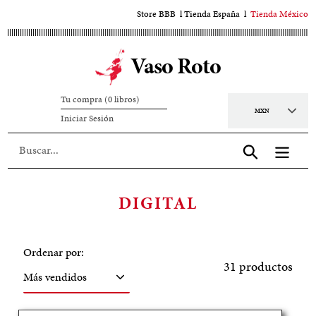
Ir
Store BBB
l
Tienda España
l
Tienda México
al
contenido
Vaso Roto
principal
Tu compra (0 libros)
Moneda
Iniciar
Iniciar Sesión
sesión
Aceptar
C
DIGITAL
O
L
Ordenar por:
E
31 productos
C
C