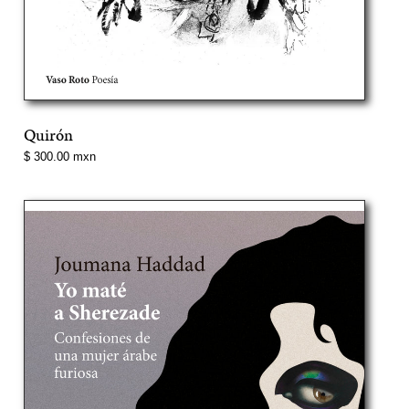
Quirón
Precio
$ 300.00 mxn
normal