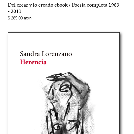
Del crear y lo creado ebook / Poesía completa 1983
- 2011
Precio
$ 285.00 mxn
normal