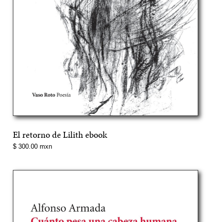
El retorno de Lilith ebook
Precio
$ 300.00 mxn
normal