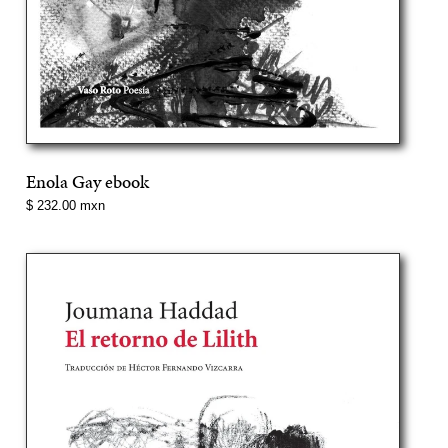
Enola Gay ebook
Precio
$ 232.00 mxn
normal