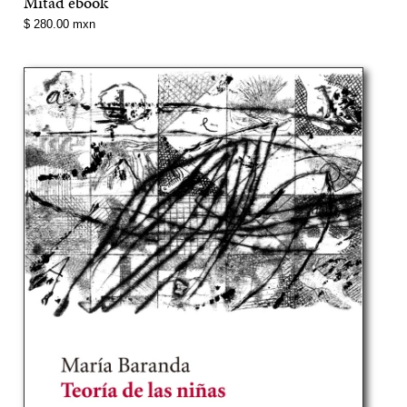
Mitad ebook
Precio
$ 280.00 mxn
normal