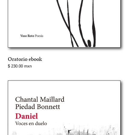
Oratorio ebook
Precio
$ 230.00 mxn
normal