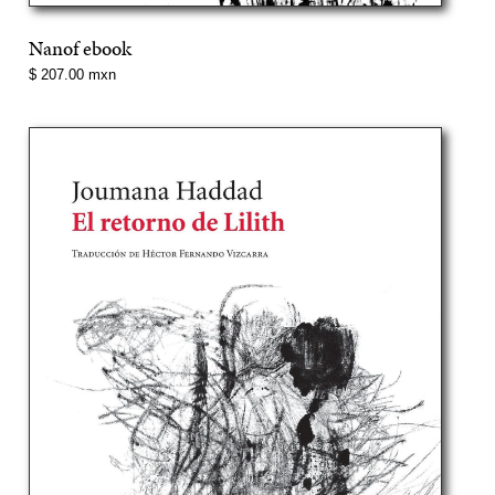
Nanof ebook
Precio
$ 207.00 mxn
normal