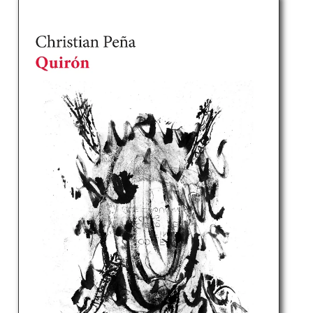
I
Ó
N
: