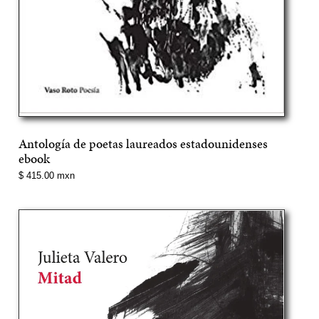
Antología de poetas laureados estadounidenses
ebook
Precio
$ 415.00 mxn
normal